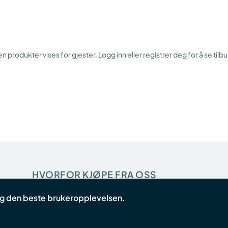
n produkter vises for gjester. Logg inn eller registrer deg for å se tilb
HVORFOR KJØPE FRA OSS
deg den beste brukeropplevelsen.
Startpakke for butikker