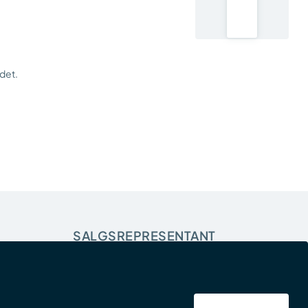
udet.
SALGSREPRESENTANT
Handelshage AS
Ramstadsletta 24 , 1363 Høvik
info@b2b.handelshage.no