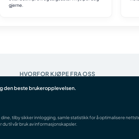
gjerne.
HVORFOR KJØPE FRA OSS
deg den beste brukeropplevelsen.
Startpakke for butikker
ine, tilby sikker innlogging, samle statistikk for å optimalisere netts
 du til vår bruk av informasjonskapsler.