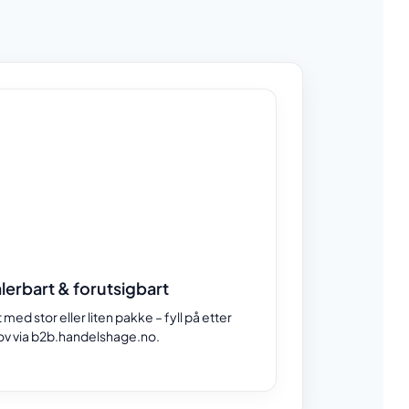
lerbart & forutsigbart
 med stor eller liten pakke – fyll på etter
v via b2b.handelshage.no.