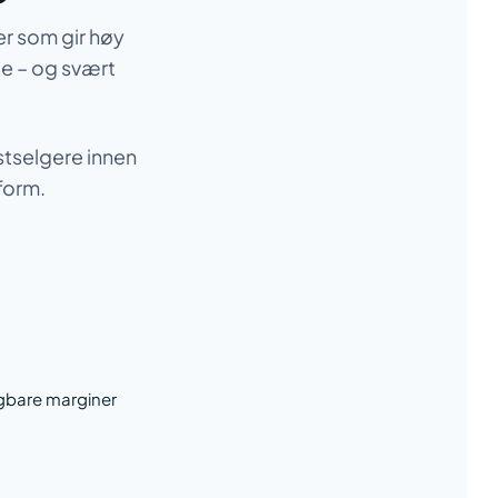
er som gir høy
e – og svært
stselgere innen
form.
igbare marginer