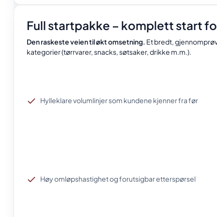
Full startpakke – komplett start f
Den raskeste veien til økt omsetning.
Et bredt, gjennomprøv
kategorier (tørrvarer, snacks, søtsaker, drikke m.m.).
Hylleklare volumlinjer som kundene kjenner fra før
Høy omløpshastighet og forutsigbar etterspørsel