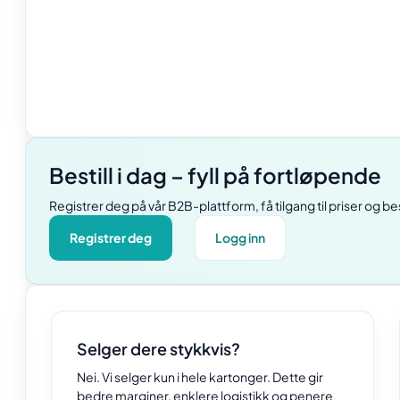
Bestill i dag – fyll på fortløpende
Registrer deg på vår B2B-plattform, få tilgang til priser og bes
Registrer deg
Logg inn
Selger dere stykkvis?
Nei. Vi selger kun i hele kartonger. Dette gir
bedre marginer, enklere logistikk og penere