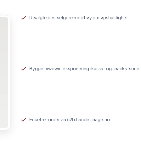
Utvalgte bestselgere med høy omløpshastighet
Bygger «wow»-eksponering i kassa- og snacks-soner
Enkel re-order via b2b.handelshage.no