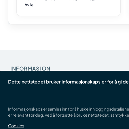
hylle.
INFORMASJON
Om Oss
Dette nettstedet bruker informasjonskapsler for å gi 
Kundeservice
Vilkår og betingelser
Personvernerklæring
Informasjonskapsler samles inn for å huske innloggingsdetaljene d
er relevant for deg. Ved å fortsette å bruke nettstedet, samtykker
Cookies