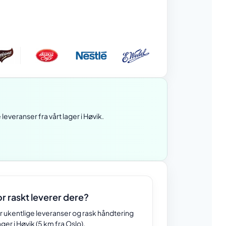
leveranser fra vårt lager i Høvik.
r raskt leverer dere?
ar ukentlige leveranser og rask håndtering
ager i Høvik (5 km fra Oslo).