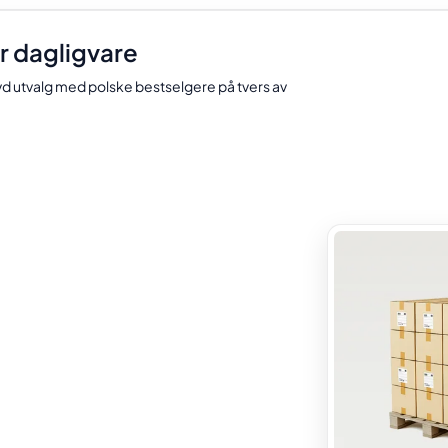
or dagligvare
d utvalg med polske bestselgere på tvers av