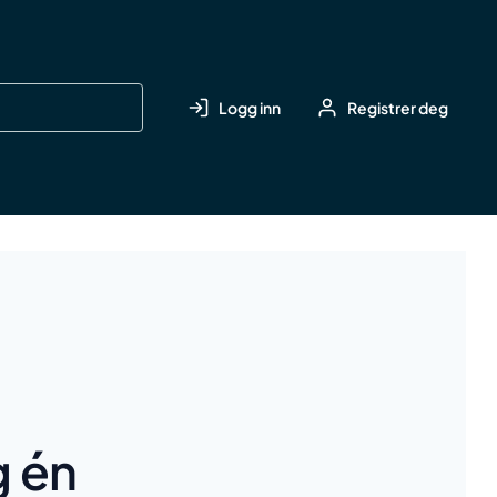
Logg inn
Registrer deg
g én