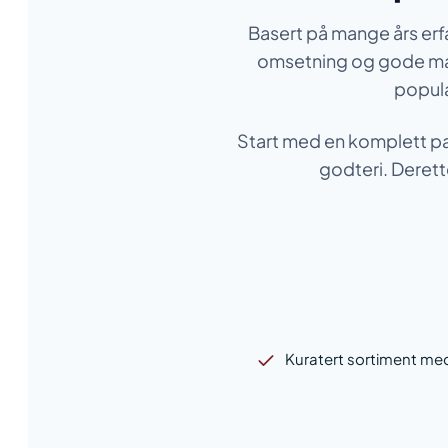
Basert på mange års erfa
omsetning og gode marg
populæ
Start med en komplett pa
godteri. Derett
Kuratert sortiment me