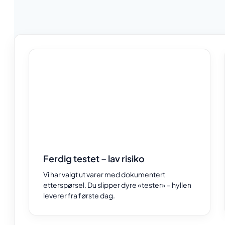
Ferdig testet – lav risiko
Vi har valgt ut varer med dokumentert
etterspørsel. Du slipper dyre «tester» – hyllen
leverer fra første dag.