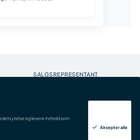
SALGSREPRESENTANT
Handelshage AS
Ramstadsletta 24 , 1363 Høvik
info@b2b.handelshage.no
tedets ytelse og levere innhold som
Aksepter alle