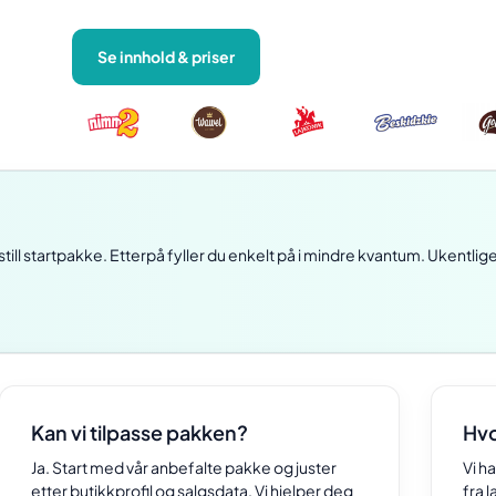
Se innhold & priser
till startpakke. Etterpå fyller du enkelt på i mindre kvantum. Ukentlige 
Kan vi tilpasse pakken?
Hvo
Ja. Start med vår anbefalte pakke og juster
Vi h
etter butikkprofil og salgsdata. Vi hjelper deg
fra l