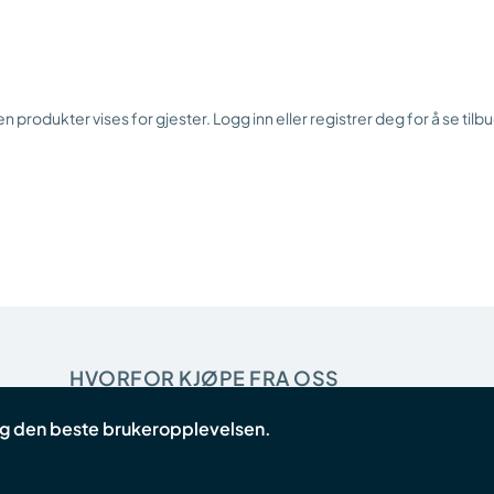
n produkter vises for gjester. Logg inn eller registrer deg for å se tilb
HVORFOR KJØPE FRA OSS
deg den beste brukeropplevelsen.
Startpakke for butikker