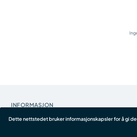
Inge
INFORMASJON
Om Oss
Dette nettstedet bruker informasjonskapsler for å gi 
Kundeservice
Vilkår og betingelser