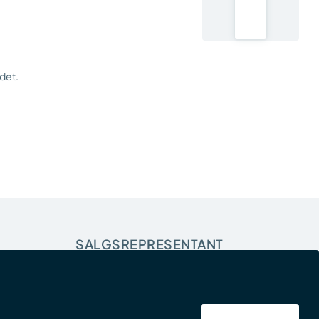
udet.
SALGSREPRESENTANT
Handelshage AS
Ramstadsletta 24 , 1363 Høvik
info@b2b.handelshage.no